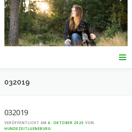
Zum
Inhalt
springen
Menü
WILLKOMMEN
BETREUUNG
INTERESSE?
032019
ÜBER MICH
AKTUELLES
PREISE
KONTAKT
032019
VERÖFFENTLICHT AM
6. OKTOBER 2020
VON
HUNDEZEITLUENEBURG