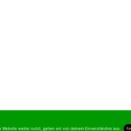
yright © 2026 Hundezeit-Lüneburg
–
OnePress
Theme von FameTh
e Website weiter nutzt, gehen wir von deinem Einverständnis aus.
Fe