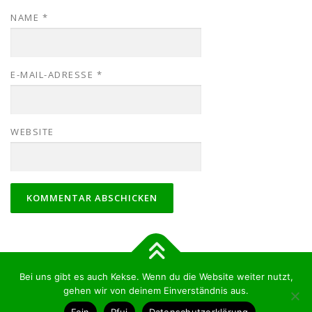
NAME
*
E-MAIL-ADRESSE
*
WEBSITE
Bei uns gibt es auch Kekse. Wenn du die Website weiter nutzt,
Copyright © 2026 Hundezeit-Lüneburg
–
OnePress
Theme von
gehen wir von deinem Einverständnis aus.
FameThemes
Fein
Pfui
Datenschutzerklärung