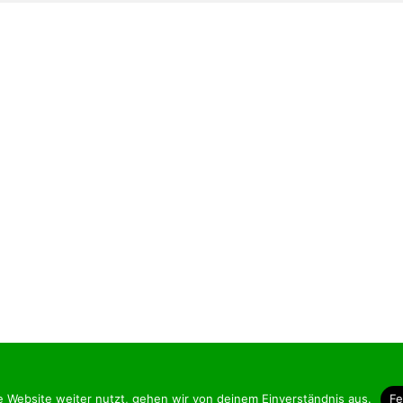
yright © 2026 Hundezeit-Lüneburg
–
OnePress
Theme von FameTh
e Website weiter nutzt, gehen wir von deinem Einverständnis aus.
Fe