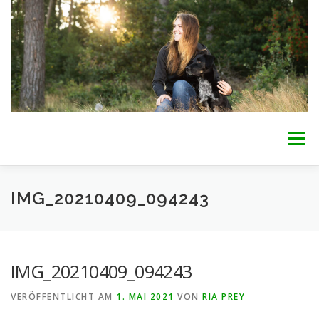
Zum
Inhalt
springen
Menü
WILLKOMMEN
BETREUUNG
INTERESSE?
IMG_20210409_094243
ÜBER MICH
AKTUELLES
PREISE
KONTAKT
IMG_20210409_094243
VERÖFFENTLICHT AM
1. MAI 2021
VON
RIA PREY