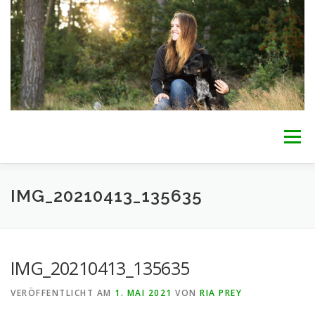
Zum
Inhalt
springen
Menü
WILLKOMMEN
BETREUUNG
INTERESSE?
IMG_20210413_135635
ÜBER MICH
AKTUELLES
PREISE
KONTAKT
IMG_20210413_135635
VERÖFFENTLICHT AM
1. MAI 2021
VON
RIA PREY