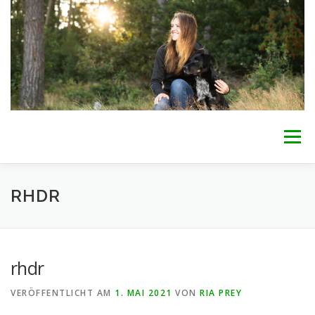
Zum
Inhalt
springen
Menü
WILLKOMMEN
BETREUUNG
INTERESSE?
RHDR
ÜBER MICH
AKTUELLES
PREISE
KONTAKT
rhdr
VERÖFFENTLICHT AM
1. MAI 2021
VON
RIA PREY